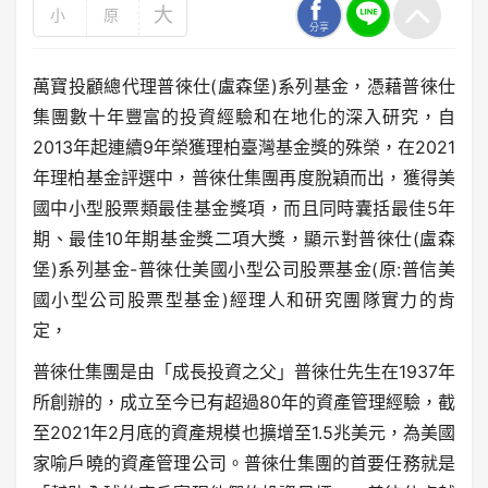
大
小
原
分享
萬寶投顧總代理普徠仕(盧森堡)系列基金，憑藉普徠仕
集團數十年豐富的投資經驗和在地化的深入研究，自
2013年起連續9年榮獲理柏臺灣基金獎的殊榮，在2021
年理柏基金評選中，普徠仕集團再度脫穎而出，獲得美
國中小型股票類最佳基金獎項，而且同時囊括最佳5年
期、最佳10年期基金獎二項大獎，顯示對普徠仕(盧森
堡)系列基金-普徠仕美國小型公司股票基金(原:普信美
國小型公司股票型基金)經理人和研究團隊實力的肯
定，
普徠仕集團是由「成長投資之父」普徠仕先生在1937年
所創辦的，成立至今已有超過80年的資產管理經驗，截
至2021年2月底的資產規模也擴增至1.5兆美元，為美國
家喻戶曉的資產管理公司。普徠仕集團的首要任務就是