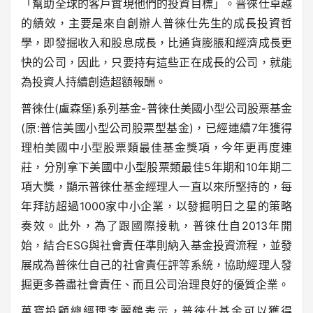
「幫助全球的客戶實現他們的投資目標」。普徠仕卓越
的績效，主要是來自創辦人普徠仕先生的成長投資哲
學，即發掘收入和股息成長，比通貨膨脹和經濟成長更
快的公司，因此，只要持有這些正在成長的公司，就能
為投資人持續創造超額報酬。
普徠仕(盧森堡)系列基金-普徠仕美國小型公司股票基金
(原:普信美國小型公司股票型基金)，已經連續7年獲得
理柏美國中小型股票類最佳基金獎項，今年更再度連
莊，分別拿下美國中小型股票類最佳5年期和10年期二
項大獎，顯示普徠仕基金經理人一直以來所堅持的，每
年拜訪超過1000家中小企業，以發掘明日之星的策略
奏效。此外，為了跟國際接軌，普徠仕自2013年開
始，結合ESG與社會責任準則納入基金投資流程，並發
展成為普徠仕自己的社會責任評等系統，協助經理人發
掘更多善盡社會責任、而且公司治理良好的優質企業。
萬寶投顧總經理李麗鶴表示，普徠仕基金可以獲得