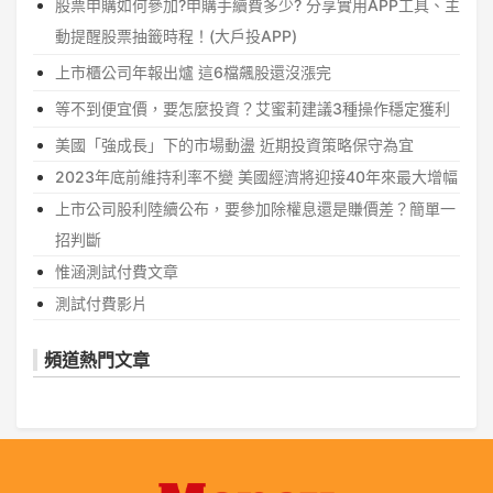
股票申購如何參加?申購手續費多少? 分享實用APP工具、主
動提醒股票抽籤時程！(大戶投APP)
上市櫃公司年報出爐 這6檔飆股還沒漲完
等不到便宜價，要怎麼投資？艾蜜莉建議3種操作穩定獲利
美國「強成長」下的市場動盪 近期投資策略保守為宜
2023年底前維持利率不變 美國經濟將迎接40年來最大增幅
上市公司股利陸續公布，要參加除權息還是賺價差？簡單一
招判斷
惟涵測試付費文章
測試付費影片
頻道熱門文章