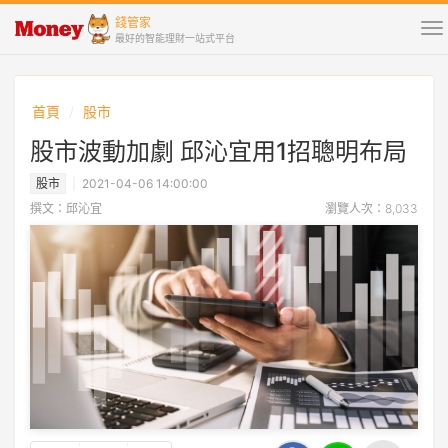
錢管家
To
最好的智能理財一站式平台
na
首頁
股市
股市波動加劇 邱沁宜用1招聰明布局
股市
2021-04-06 14:00:00
撰文：邱沁宜
瀏覽人次：8,033