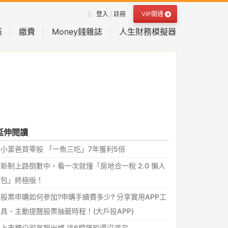
VIP開通
登入
註冊
|
帳
繳費
Money錢雜誌
人生財務模擬器
延伸閱讀
小富爸買零股 「一魚三吃」7年獲利5倍
新制上路倒數中，看一次就懂「房地合一稅 2.0 懶人
包」終極版！
股票申購如何參加?申購手續費多少? 分享實用APP工
具、主動提醒股票抽籤時程！(大戶投APP)
上市櫃公司年報出爐 這6檔飆股還沒漲完