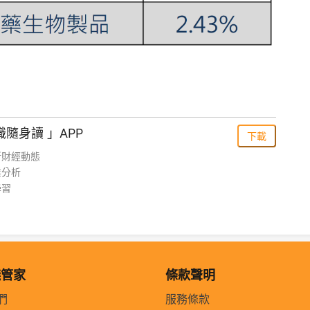
識隨身讀 」APP
下載
新財經動態
業分析
學習
錢管家
條款聲明
們
服務條款