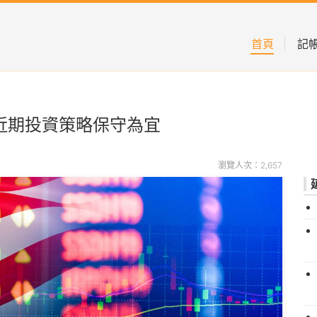
首頁
記
近期投資策略保守為宜
瀏覽人次：2,657