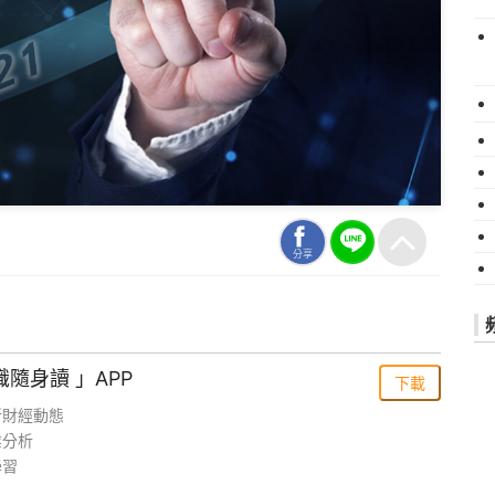
分享
識隨身讀 」APP
下載
新財經動態
業分析
學習