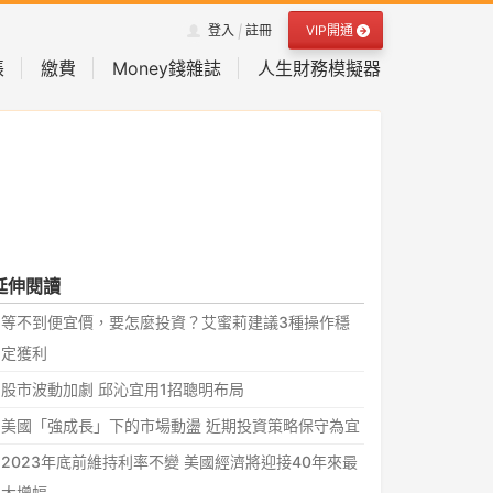
VIP開通
登入
註冊
|
帳
繳費
Money錢雜誌
人生財務模擬器
延伸閱讀
等不到便宜價，要怎麼投資？艾蜜莉建議3種操作穩
定獲利
股市波動加劇 邱沁宜用1招聰明布局
美國「強成長」下的市場動盪 近期投資策略保守為宜
2023年底前維持利率不變 美國經濟將迎接40年來最
大增幅