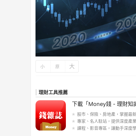
大
小
原
理財工具推薦
下載「Money錢 - 理財知
股市、保險、房地產，掌握最
專家、名人駐站，提供深度產
課程、影音專區，讓動手深度