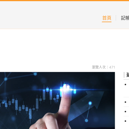
首頁
記
瀏覽人次：471