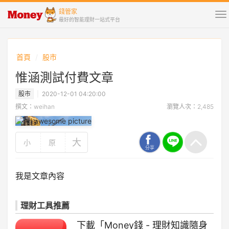
錢管家
To
最好的智能理財一站式平台
na
首頁
股市
惟涵測試付費文章
股市
2020-12-01 04:20:00
撰文：weihan
瀏覽人次：2,485
大
小
原
分享
我是文章內容
理財工具推薦
下載「Money錢 - 理財知識隨身