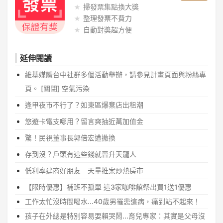
掃發票集點換大獎
整理發票不費力
自動對獎超方便
延伸閱讀
維基媒體台中社群多個活動舉辦，請參見計畫頁面與粉絲專
頁。 [關閉] 空氣污染
逢甲夜市不行了？如東區爆棄店出租潮
悠遊卡電支哪用？留言爽抽近萬加值金
驚！民視董事長郭倍宏遭撤換
存到沒？戶頭有這些錢就晉升天龍人
低利率建商好朋友 天量推案炒熱房市
【限時優惠】補班不孤單 這3家咖啡館祭出買1送1優惠
工作太忙沒時間喝水...40歲男罹患這病，痛到站不起來！
孩子在外總是特別容易耍賴哭鬧...育兒專家：其實是父母沒