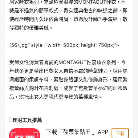
居家睡衣系列，充滿極簡浪漫的MONTAGUT睡衣，剪
裁是不過氣的簡單款式，帶有經典復古的味道之餘，即
使經歷時間再久遠依舊時尚，透過設計師巧手演繹，散
發獨特的優雅美感。
(56).jpg" style="width: 500px; height: 750px;">
受到女性消費者喜愛的MONTAGUT性感睡衣系列，今
年秋冬更是帶出巴黎女人自信不羈的時髦魅力，採用絲
滑緞面的柔膚布料，緊貼身體卻又能修飾身形，運用繁
複蕾絲與鈎針花卉刺繡，成就了無數奢華夢幻的睡衣逸
品，烘托出女人更現代更摩登的萬種風情。
理財工具推薦
下載「發票集點王 」APP
下載