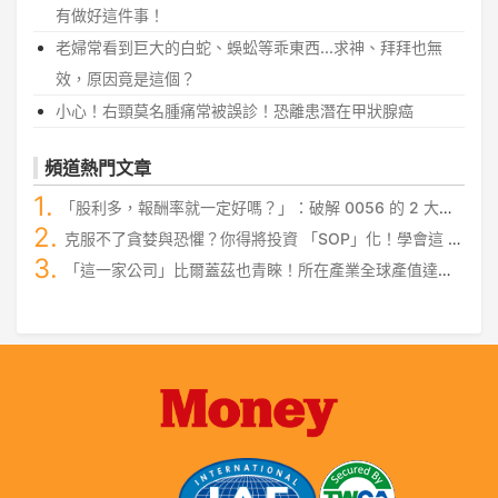
有做好這件事！
老婦常看到巨大的白蛇、蜈蚣等乖東西...求神、拜拜也無
效，原因竟是這個？
小心！右頸莫名腫痛常被誤診！恐離患潛在甲狀腺癌
頻道熱門文章
「股利多，報酬率就一定好嗎？」：破解 0056 的 2 大迷
思，讓你存股更安心！
克服不了貪婪與恐懼？你得將投資 「SOP」化！學會這 4
步驟，飆股才能穩穩抱住...
「這一家公司」比爾蓋茲也青睞！所在產業全球產值達
3,000 億美金！