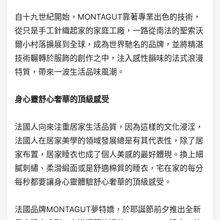
自十九世紀開始，MONTAGUT靠著專業出色的技術，
從只是手工針織起家的家庭工廠，一路從南法的聖索沃
爾小村落擴展到全球，成為世界馳名的品牌，並將精湛
技術輾轉於服飾的創作之中，注入感性韻味的法式浪漫
特質，帶來一波生活品味風潮。
身心靈舒心奢華的頂級感受
法國人向來注重居家生活品質，因為這樣的文化浸淫，
法國人在居家美學的領域發展總是有其代表性，除了居
家布置，居家睡衣也成了個人美感的最好體現。換上細
膩刺繡、柔滑緞面或是舒適棉質的睡衣，宅在家的每分
每秒都要讓身心靈體驗舒心奢華的頂級感受。
法國品牌MONTAGUT夢特嬌，於耶誕節前夕推出全新