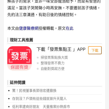
解孩子的需求，並非一味全部寵溺給予，而是有智慧的
滿足。當孩子哭鬧聲小時再安撫，不要遷就孩子情緒，
先約法三章溝通，有助日後的情緒控制。
本文由
健康醫療網
授權轉載，原文
在此
理財工具推薦
下載「發票集點王 」APP
下載
掃發票集點換大獎
整理發票不費力
自動對獎超方便
延伸閱讀
驚！民視董事長郭倍宏遭撤換
存到沒？戶頭有這些錢就晉升天龍人
低利率建商好朋友 天量推案炒熱房市