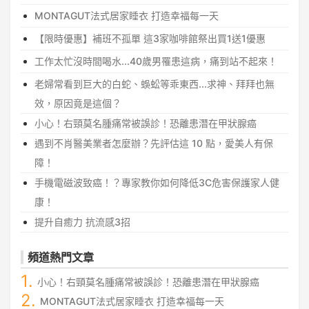
MONTAGUT法式居家睡衣 打造幸福每一天
【限時優惠】補班不孤單 這3家咖啡館祭出買1送1優惠
工作太忙沒時間喝水...40歲男罹患這病，痛到站不起來！
老婦常看到巨大的白蛇、蜈蚣等乖東西...求神、拜拜也無
效，原因竟是這個？
小心！右頸莫名腫痛常被誤診！恐離患潛在甲狀腺癌
遇到不肖醫美業者怎麼辦？先評估這 10 點，愛美人有保
障！
手機電磁波致癌！？專家教你如何降低3C危害保護家人健
康！
提升自癒力 抗流感3招
頻道熱門文章
小心！右頸莫名腫痛常被誤診！恐離患潛在甲狀腺癌
MONTAGUT法式居家睡衣 打造幸福每一天