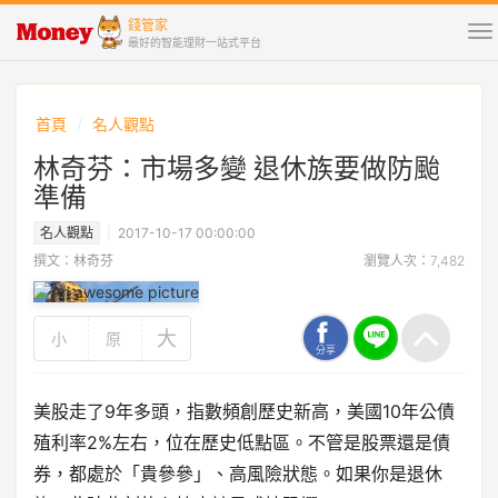
錢管家
To
最好的智能理財一站式平台
na
首頁
名人觀點
林奇芬：市場多變 退休族要做防颱
準備
名人觀點
2017-10-17 00:00:00
撰文：林奇芬
瀏覽人次：7,482
大
小
原
分享
美股走了9年多頭，指數頻創歷史新高，美國10年公債
殖利率2%左右，位在歷史低點區。不管是股票還是債
券，都處於「貴參參」、高風險狀態。如果你是退休