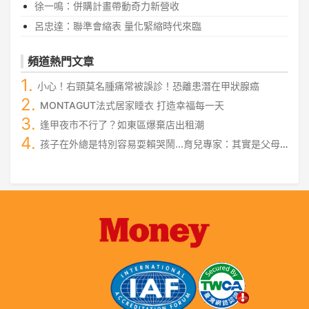
徐一鳴：併購計畫帶動奇力新營收
呂忠達：聯準會縮表 量化緊縮時代來臨
頻道熱門文章
小心！右頸莫名腫痛常被誤診！恐離患潛在甲狀腺癌
MONTAGUT法式居家睡衣 打造幸福每一天
逢甲夜市不行了？如東區爆棄店出租潮
孩子在外總是特別容易耍賴哭鬧...育兒專家：其實是父母
沒有做好這件事！