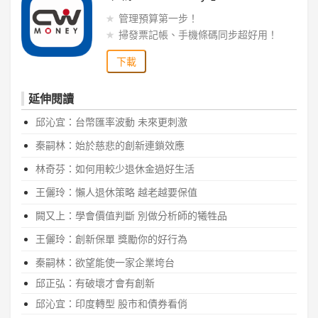
管理預算第一步！
掃發票記帳、手機條碼同步超好用！
下載
延伸閱讀
邱沁宜：台幣匯率波動 未來更刺激
秦嗣林：始於慈悲的創新連鎖效應
林奇芬：如何用較少退休金過好生活
王儷玲：懶人退休策略 越老越要保值
闕又上：學會價值判斷 別做分析師的犧牲品
王儷玲：創新保單 獎勵你的好行為
秦嗣林：欲望能使一家企業垮台
邱正弘：有破壞才會有創新
邱沁宜：印度轉型 股市和債券看俏