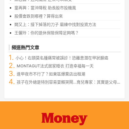
童再興：當沖降稅 助長股市投機風
股價會跌到哪裡？算得出來
闕又上：接下掉落的刀子 磨練中找對投資方法
王儷玲：你的退休保險保障足夠嗎？
頻道熱門文章
小心！右頸莫名腫痛常被誤診！恐離患潛在甲狀腺癌
MONTAGUT法式居家睡衣 打造幸福每一天
逢甲夜市不行了？如東區爆棄店出租潮
孩子在外總是特別容易耍賴哭鬧...育兒專家：其實是父母
沒有做好這件事！