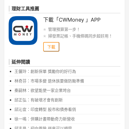
理財工具推薦
下載「CWMoney 」APP
管理預算第一步！
掃發票記帳、手機條碼同步超好用！
下載
延伸閱讀
王儷玲：創新保單 獎勵你的好行為
林奇芬：市場多變 退休族要做防颱準備
秦嗣林：欲望能使一家企業垮台
邱正弘：有破壞才會有創新
邱沁宜：印度轉型 股市和債券看俏
徐一鳴：併購計畫帶動奇力新營收
邱志昌：迎向風險 逆來可以順受