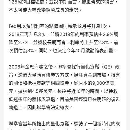
1.25%的目標區間；並說中期而言，颶風帶來的損害，
不太可能大幅改變經濟成長的走勢。
Fed用以預測利率的點陣圖則顯示12月將升息1次，
2018年再升息3次，並將2019年的利率預估由2.9%調
降至2.7%，並說較長期而言，利率將上升至2.8%，前
次預估為3%。同時，也決定今年10月啟動縮表計畫。
2008年金融海嘯之後，聯準會採行量化寬鬆（QE）政
策，透過大量購買債券等方式，挹注資金到市場，持有
的國債和抵押貸款等相關證券，從原本的9,000億美
元，擴張到4.5兆美元，長達將近10年的時間，以挽救
低迷多年的蕭條與衰退。目前美國經濟已在明確的復甦
軌道上，因此聯準會決定縮表。
聯準會當年所推出的量化寬鬆，標誌了一個新時代的來