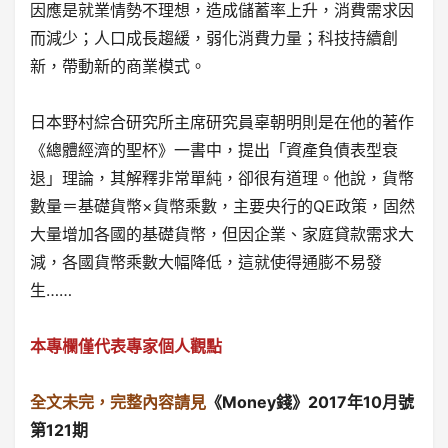
因應是就業情勢不理想，造成儲蓄率上升，消費需求因
而減少；人口成長趨緩，弱化消費力量；科技持續創
新，帶動新的商業模式。
日本野村綜合研究所主席研究員辜朝明則是在他的著作
《總體經濟的聖杯》一書中，提出「資產負債表型衰
退」理論，其解釋非常單純，卻很有道理。他說，貨幣
數量＝基礎貨幣×貨幣乘數，主要央行的QE政策，固然
大量增加各國的基礎貨幣，但因企業、家庭貸款需求大
減，各國貨幣乘數大幅降低，這就使得通膨不易發
生……
本專欄僅代表專家個人觀點
全文未完，完整內容請見
《Money錢》2017年10月號
第121期