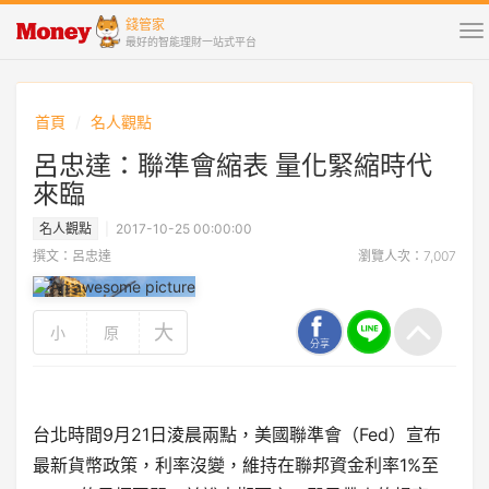
錢管家
To
最好的智能理財一站式平台
na
首頁
名人觀點
呂忠達：聯準會縮表 量化緊縮時代
來臨
名人觀點
2017-10-25 00:00:00
撰文：呂忠達
瀏覽人次：7,007
大
小
原
分享
台北時間9月21日淩晨兩點，美國聯準會（Fed）宣布
最新貨幣政策，利率沒變，維持在聯邦資金利率1%至