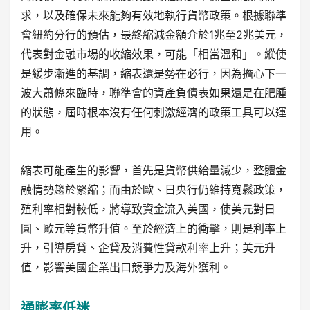
求，以及確保未來能夠有效地執行貨幣政策。根據聯準
會紐約分行的預估，最終縮減金額介於1兆至2兆美元，
代表對金融市場的收縮效果，可能「相當溫和」。縱使
是緩步漸進的基調，縮表還是勢在必行，因為擔心下一
波大蕭條來臨時，聯準會的資產負債表如果還是在肥腫
的狀態，屆時根本沒有任何刺激經濟的政策工具可以運
用。
縮表可能產生的影響，首先是貨幣供給量減少，整體金
融情勢趨於緊縮；而由於歐、日央行仍維持寬鬆政策，
殖利率相對較低，將導致資金流入美國，使美元對日
圓、歐元等貨幣升值。至於經濟上的衝擊，則是利率上
升，引導房貸、企貸及消費性貸款利率上升；美元升
值，影響美國企業出口競爭力及海外獲利。
通膨率低迷