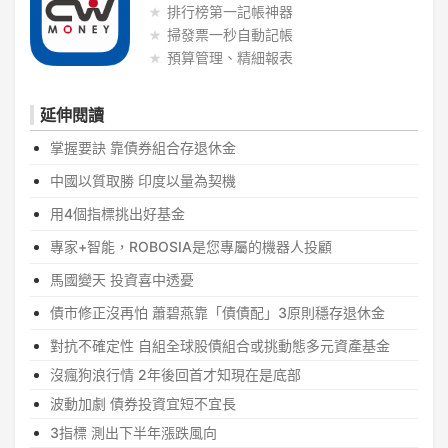
排行榜第一記帳神器
掃發票一秒自動記帳
預算管理、精細報表
延伸閱讀
掌握要訣 靠債券組合存退休金
中國以質取勝 印度以量為契機
用4個指標挑出好基金
專家+智能，ROBOSIA是您專屬的機器人投顧
馬國變天 投資喜中透憂
債市修正沒再怕 蕭碧燕靠「債債配」3原則穩存退休金
對抗不確定性 自組全球股債組合或挑動態多元資產基金
沒瘋狗浪行情 2年後回首才知現在是底部
波動加劇 債券投資宜短不宜長
3指標 測出下半年漲跌風向