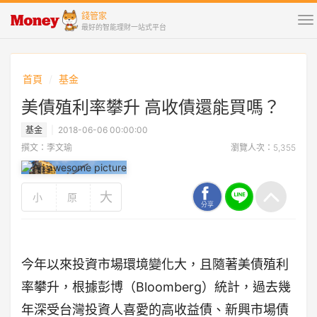
錢管家
To
最好的智能理財一站式平台
na
首頁
基金
美債殖利率攀升 高收債還能買嗎？
基金
2018-06-06 00:00:00
撰文：李文瑜
瀏覽人次：5,355
大
小
原
分享
今年以來投資市場環境變化大，且隨著美債殖利
率攀升，根據彭博（Bloomberg）統計，過去幾
年深受台灣投資人喜愛的高收益債、新興市場債