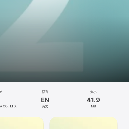
者
語言
大小
EN
41.9
 CO., LTD.
英文
MB