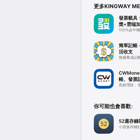
更多KINGWAY MED
發票載具
獎+雲端
發票自訂
100%必中
簡單記帳 
活收支
無腦養成記
CWMone
帳、發票
析、管理
高效理財，
你可能也會喜歡
52週存錢
小資族存錢