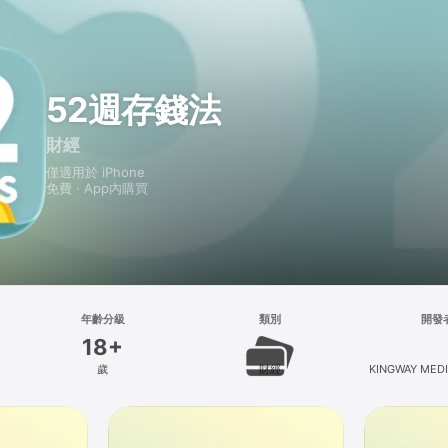
52週存錢法
財經
僅適用於 iPhone
免費 · App內購買
年齡分級
類別
開發
18+
歲
財經
KINGWAY MEDIA