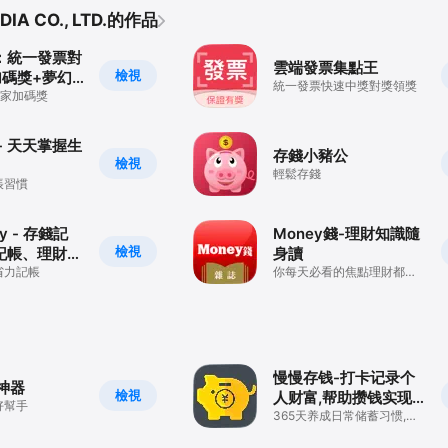
IA CO., LTD.的作品
：統一發票對
雲端發票集點王
檢視
加碼獎+夢幻
統一發票快速中獎對獎領獎
圖片
獨家加碼獎
- 天天掌握生
存錢小豬公
檢視
輕鬆存錢
帳習慣
y - 存錢記
Money錢-理財知識隨
檢視
記帳、理財分
身讀
預算
省力記帳
你每天必看的焦點理財都在
這！
慢慢存钱-打卡记录个
神器
檢視
人财富,帮助攒钱实现
好幫手
财务自由
365天养成日常储蓄习惯,领
券省钱,学习副业理财经验