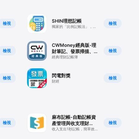
SHIN理想記帳
檢視
檢視
獨家的「比例記帳法」，幫
助你量入為出，輕鬆存下你
的夢想。
CWMoney經典版-理
檢視
檢視
財筆記、發票掃描、雲
端備份、存錢記帳
經典理財記帳簿
閃電對獎
檢視
檢視
財經
麻布記帳-自動記帳資
檢視
檢視
產管理與收支理財
Moneybook
收入支出1秒記帳，簡單效率
整合銀行信用卡、投資資產
與預算管理