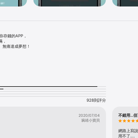


存錢的APP，

，

、無痛達成夢想！

立計劃

一目瞭然

換好禮

鬆挑戰

度

928則評分
錢

不錯用…但
2020/07/04
ggyfb

琬靖小寶貝
piggyclub	

gyline
網路上寫說
用不了….