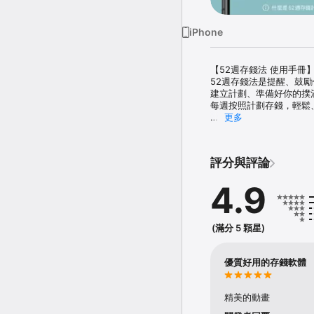
iPhone
【52週存錢法 使用手冊】
52週存錢法是提醒、鼓勵你
建立計劃、準備好你的撲滿
每週按照計劃存錢，輕鬆
更多
特色：

-操作簡單，三步驟輕鬆建
-介面乾淨漂亮，存錢進度
評分與評論
-每週準時存錢，獎勵點數
4.9
功能：

-52週存錢法 無痛儲蓄 輕
-每週定時提醒 不怕忘

-存錢列表 助你掌握存錢進
(滿分 5 顆星)
-點數獎勵 鼓勵你我準時存
優質好用的存錢軟體
粉絲專頁：http://bit.ly/pi
存錢社團：http://bit.ly/
LINE@：http://bit.ly/pig
精美的動畫