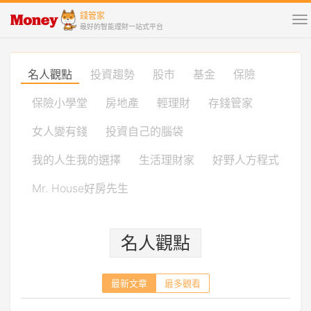
錢管家
To
最好的智能理財一站式平台
na
名人觀點
投資趨勢
股市
基金
保險
保險小學堂
房地產
輕理財
存錢管家
女人變有錢
投資自己的腦袋
我的人生我的選擇
生活理財家
好野人方程式
Mr. House好房先生
名人觀點
最新文章
最多觀看